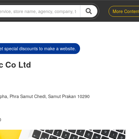
More Conten
t special discounts to make a website.
c Co Ltd
pha, Phra Samut Chedi, Samut Prakan 10290
0