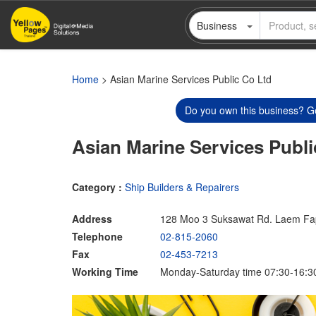
Skip
Business
to
main
content
Home
> Asian Marine Services Public Co Ltd
Do you own this business? Ge
Asian Marine Services Publi
Category :
Ship Builders & Repairers
Address
128 Moo 3 Suksawat Rd. Laem Fa
Telephone
02-815-2060
Fax
02-453-7213
Working Time
Monday-Saturday time 07:30-16:3