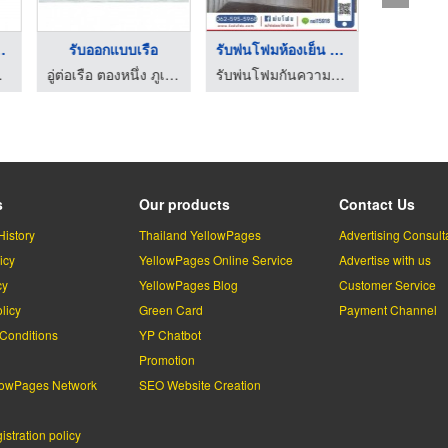
์ จักร ...
รับออกแบบเรือ
รับพ่นโฟมห้องเย็น รถ ...
นิวสตาร์
อู่ต่อเรือ ตองหนึ่ง ภูเก็ต
รับพ่นโฟมกันความร้อน - ช่างน้อย
s
Our products
Contact Us
History
Thailand YellowPages
Advertising Consult
icy
YellowPages Online Service
Advertise with us
cy
YellowPages Blog
Customer Service
licy
Green Card
Payment Channel
Conditions
YP Chatbot
l
Promotion
lowPages Network
SEO Website Creation
stration policy