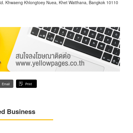
Rd. Khwaeng Khlongtoey Nuea, Khet Watthana, Bangkok 10110
Email
Print
ed Business