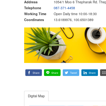
Address
1054/1 Moo 6 Thepharak Rd. The
Telephone
087-371-4458
Working Time
Open Daily time 10:00-18:30
Coordinates
13.6189976, 100.6501389
Share
Share
Tweet
Share
Digital Map