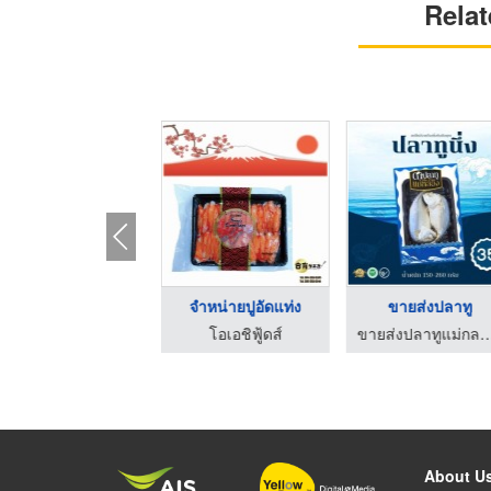
Relat
ขายส่งปลาไหลย่างปรุง ...
ขายส่งแซลมอนแช่แข็ง
จำหน่ายปูอัดแท่ง
้ดส์
โอเอชิฟู้ดส์
โอเอชิฟู้ดส์
About U