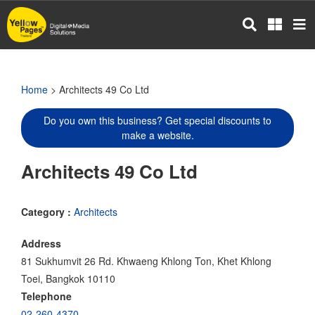
Skip
to
main
content
Home
> Architects 49 Co Ltd
Do you own this business? Get special discounts to
make a website.
Architects 49 Co Ltd
Category :
Architects
Address
81 Sukhumvit 26 Rd. Khwaeng Khlong Ton, Khet Khlong
Toei, Bangkok 10110
Telephone
02-260-4370