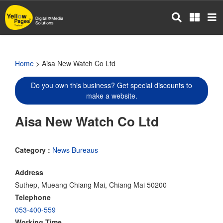
Skip
to
main
content
Home
> Aisa New Watch Co Ltd
Do you own this business? Get special discounts to
make a website.
Aisa New Watch Co Ltd
Category :
News Bureaus
Address
Suthep, Mueang Chiang Mai, Chiang Mai 50200
Telephone
053-400-559
Working Time