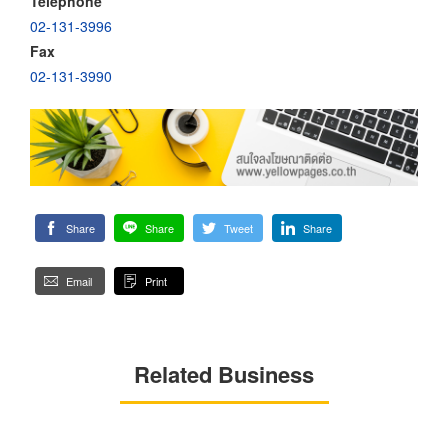
Telephone
02-131-3996
Fax
02-131-3990
Share
Share
Tweet
Share
Email
Print
Related Business