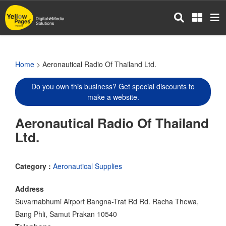
Skip
to
main
content
Home
> Aeronautical Radio Of Thailand Ltd.
Do you own this business? Get special discounts to
make a website.
Aeronautical Radio Of Thailand
Ltd.
Category :
Aeronautical Supplies
Address
Suvarnabhumi Airport Bangna-Trat Rd Rd. Racha Thewa,
Bang Phli, Samut Prakan 10540