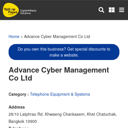
Skip
to
main
content
Home
> Advance Cyber Management Co Ltd
Do you own this business? Get special discounts to
make a website.
Advance Cyber Management
Co Ltd
Category :
Telephone Equipment & Systems
Address
28/10 Latphrao Rd. Khwaeng Chankasem, Khet Chatuchak,
Bangkok 10900