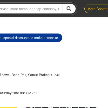
More Conten
t special discounts to make a website.
Thewa, Bang Phli, Samut Prakan 10540
aturday time 08:30-17:00