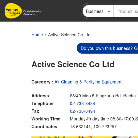
Skip
Business
to
main
content
Home
> Active Science Co Ltd
Do you own this business? Ge
Active Science Co Ltd
Category :
Air Cleaning & Purifying Equipment
Address
68/49 Moo 5 Kingkaeo Rd. Racha 
Telephone
02-738-8484
Fax
02-738-8494
Working Time
Monday-Friday time 08:30-17:00,S
Coordinates
13.632141, 100.723257