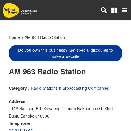
Skip
to
main
content
Home
> AM 963 Radio Station
Do you own this business? Get special discounts to
make a website.
AM 963 Radio Station
Category :
Radio Stations & Broadcasting Companies
Address
1156 Samsen Rd. Khwaeng Thanon Nakhonchaisi, Khet
Dusit, Bangkok 10300
Telephone
02-243-3495