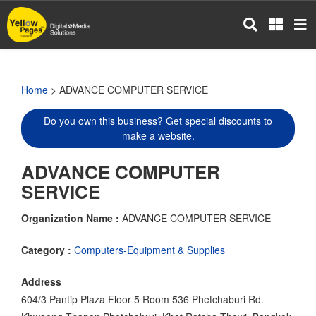
Skip
to
main
content
Home
> ADVANCE COMPUTER SERVICE
Do you own this business? Get special discounts to
make a website.
ADVANCE COMPUTER
SERVICE
Organization Name :
ADVANCE COMPUTER SERVICE
Category :
Computers-Equipment & Supplies
Address
604/3 Pantip Plaza Floor 5 Room 536 Phetchaburi Rd.