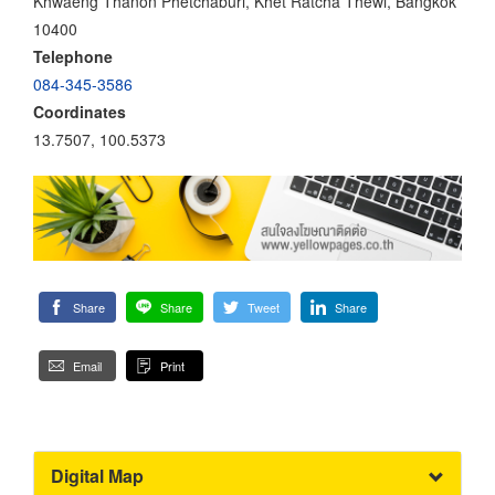
Khwaeng Thanon Phetchaburi, Khet Ratcha Thewi, Bangkok
10400
Telephone
084-345-3586
Coordinates
13.7507, 100.5373
Share
Share
Tweet
Share
Email
Print
Digital Map