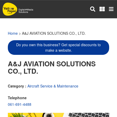
Skip
to
main
content
Home
> A&J AVIATION SOLUTIONS CO., LTD.
Do you own this business? Get special discounts to
make a website.
A&J AVIATION SOLUTIONS
CO., LTD.
Category :
Aircraft Service & Maintenance
Telephone
061-691-4488