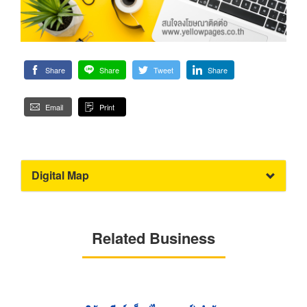
Share
Share
Tweet
Share
Email
Print
Digital Map
Related Business