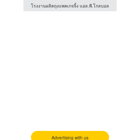
โรงงานผลิตกล่องกระดาษลูกฟูกกันน้ำ - เคพีซี คาร์ตัน
โรงงานผลิตถุงแพคเกจจิ้ง แอล.พี.โกลบอล
Advertising with us