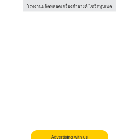
หัวสเปรย์ หัวปั๊ม บรรจุภัณฑ์เครื่องสำอาง เคมีภัณฑ์ เดี้ยนซ์ มาร์เก็ตติ้ง
โรงงานผลิตหลอดเครื่องสำอางค์ ไซวิคทูบเบค
โรงงาน
Advertising with us