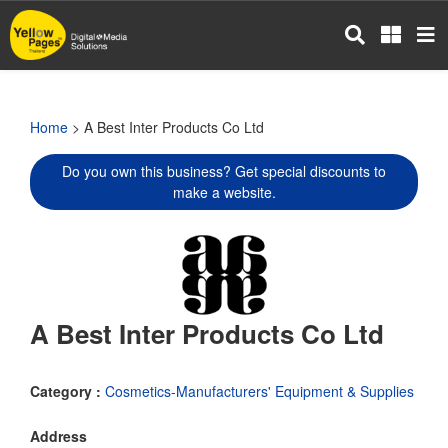
Skip
to
main
content
Home
> A Best Inter Products Co Ltd
Do you own this business? Get special discounts to
make a website.
A Best Inter Products Co Ltd
Category :
Cosmetics-Manufacturers' Equipment & Supplies
Address