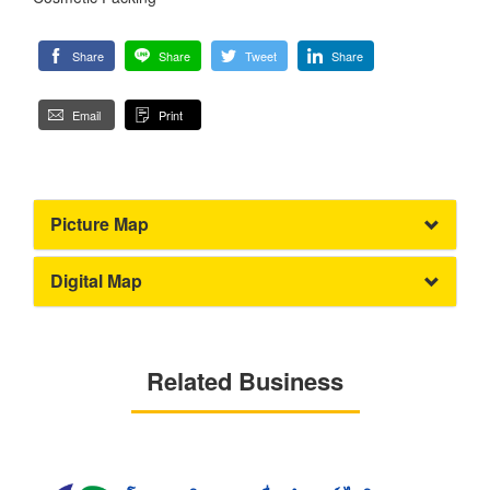
Share
Share
Tweet
Share
Email
Print
Picture Map
Digital Map
Related Business