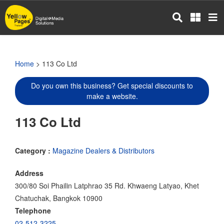
Skip
to
main
content
Home
> 113 Co Ltd
Do you own this business? Get special discounts to
make a website.
113 Co Ltd
Category :
Magazine Dealers & Distributors
Address
300/80 Soi Phailin Latphrao 35 Rd. Khwaeng Latyao, Khet
Chatuchak, Bangkok 10900
Telephone
02-512-3225