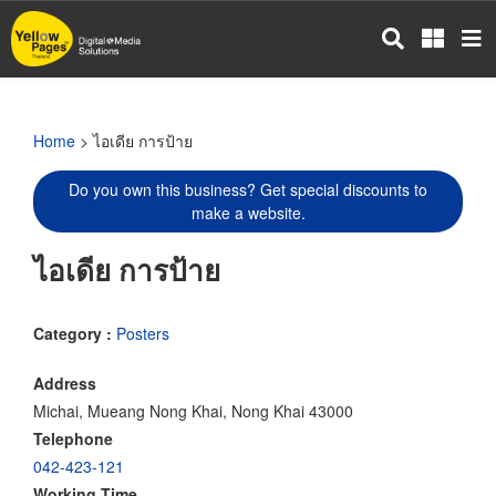
Skip
to
main
content
Home
> ไอเดีย การป้าย
Do you own this business? Get special discounts to
make a website.
ไอเดีย การป้าย
Category :
Posters
Address
Michai, Mueang Nong Khai, Nong Khai 43000
Telephone
042-423-121
Working Time