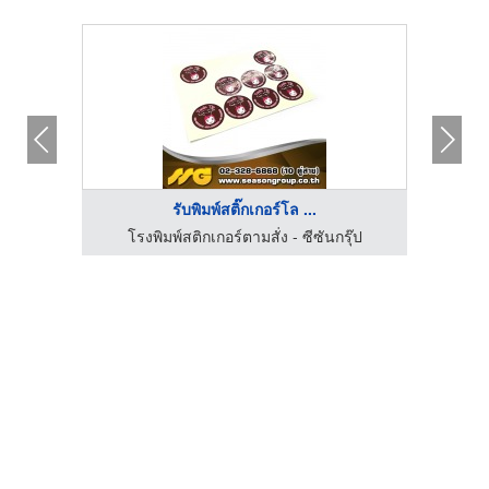
รับพิมพ์สติ๊กเกอร์โล ...
นียน
โรงพิมพ์สติกเกอร์ตามสั่ง - ซีซันกรุ๊ป