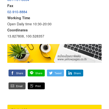
Fax
02-910-8884
Working Time
Open Daily time 10:30-20:00
Coordinates
13.827808, 100.528357
Share
Share
Tweet
Share
Email
Print