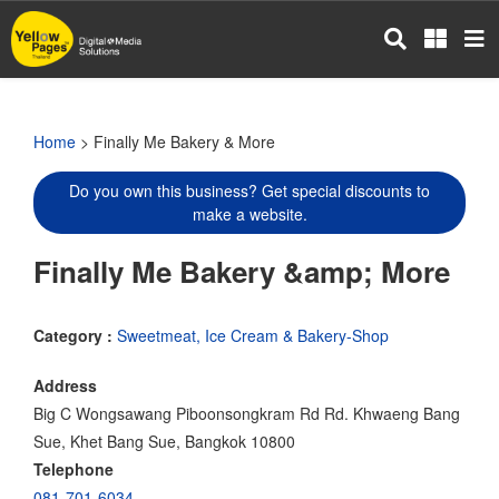
Skip
to
main
content
Home
> Finally Me Bakery & More
Do you own this business? Get special discounts to
make a website.
Finally Me Bakery &amp; More
Category :
Sweetmeat, Ice Cream & Bakery-Shop
Address
Big C Wongsawang Piboonsongkram Rd Rd. Khwaeng Bang
Sue, Khet Bang Sue, Bangkok 10800
Telephone
081-701-6034