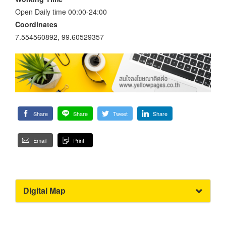
Open Daily time 00:00-24:00
Coordinates
7.554560892, 99.60529357
Share
Share
Tweet
Share
Email
Print
Digital Map