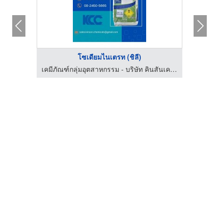
โซเดียมไนเตรท (ชิลี)
เคมีภัณฑ์กลุ่มอุตสาหกรรม - บริษัท คินสันเคมี จำกัด
เคมีภัณฑ์กลุ่มอุตสาหกรรม - บริษัท คินสันเคมี จำกัด