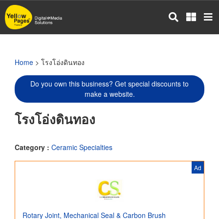
Skip
to
main
content
Home
> โรงโอ่งดินทอง
Do you own this business? Get special discounts to
make a website.
โรงโอ่งดินทอง
Category :
Ceramic Specialties
Ad
Rotary Joint, Mechanical Seal & Carbon Brush