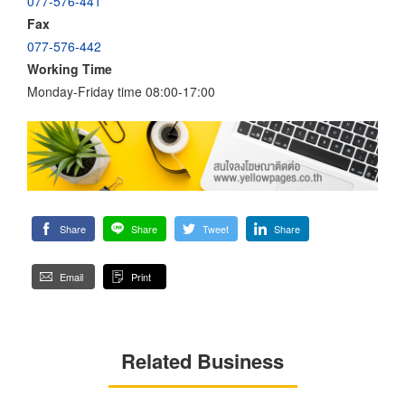
077-576-441
Fax
077-576-442
Working Time
Monday-Friday time 08:00-17:00
Share
Share
Tweet
Share
Email
Print
Related Business