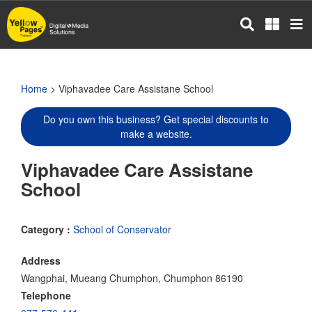
Skip
to
main
content
Home
> Viphavadee Care Assistane School
Do you own this business? Get special discounts to
make a website.
Viphavadee Care Assistane
School
Category :
School of Conservator
Address
Wangphai, Mueang Chumphon, Chumphon 86190
Telephone