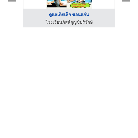
ดูแลเด็กเล็ก ขอนแก่น
โรงเรียนภัสส์กุญช์บริรักษ์