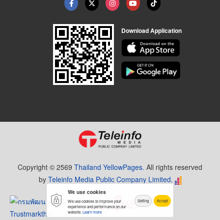
Download Application
Copyright © 2569
Thailand YellowPages.
All rights reserved
by
Teleinfo Media Public Company Limited.
We use cookies
Setting
Accept
We use cookies to improve your
experience and performance on our
website.
Learn more