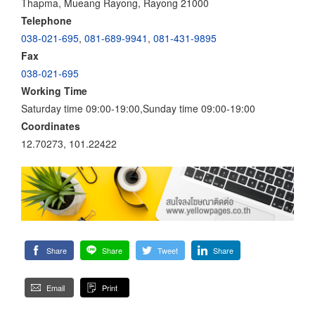
Thapma, Mueang Rayong, Rayong 21000
Telephone
038-021-695
,
081-689-9941
,
081-431-9895
Fax
038-021-695
Working Time
Saturday time 09:00-19:00,Sunday time 09:00-19:00
Coordinates
12.70273, 101.22422
Share
Share
Tweet
Share
Email
Print