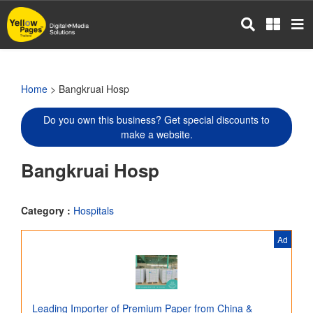
Skip
to
main
content
Home
> Bangkruai Hosp
Do you own this business? Get special discounts to
make a website.
Bangkruai Hosp
Category :
Hospitals
Ad
Leading Importer of Premium Paper from China &