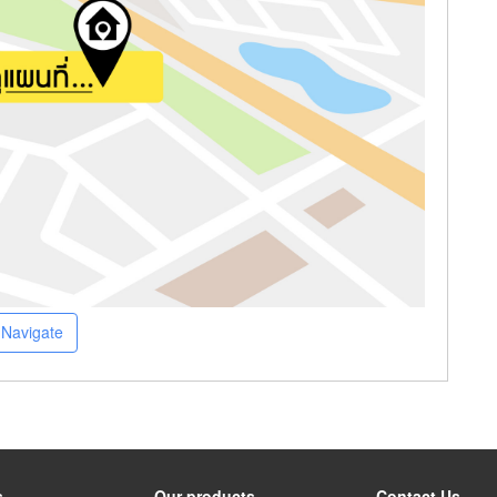
Navigate
s
Our products
Contact Us