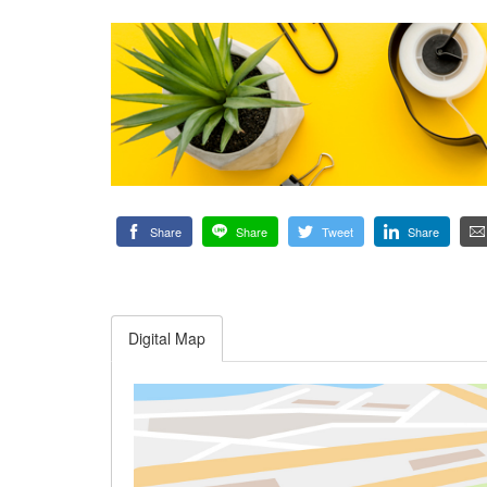
Share
Share
Tweet
Share
Digital Map