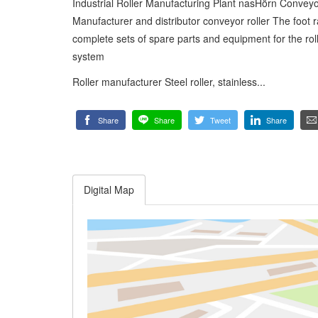
Industrial Roller Manufacturing Plant nasHörn Convey
Manufacturer and distributor conveyor roller The foot r
complete sets of spare parts and equipment for the rol
system
Roller manufacturer Steel roller, stainless...
Share
Share
Tweet
Share
Digital Map