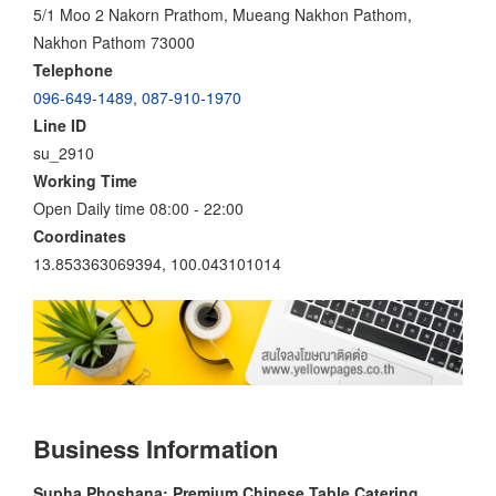
5/1 Moo 2 Nakorn Prathom, Mueang Nakhon Pathom,
Nakhon Pathom 73000
Telephone
096-649-1489
,
087-910-1970
Line ID
su_2910
Working Time
Open Daily time 08:00 - 22:00
Coordinates
13.853363069394, 100.043101014
Business Information
Supha Phoshana: Premium Chinese Table Catering