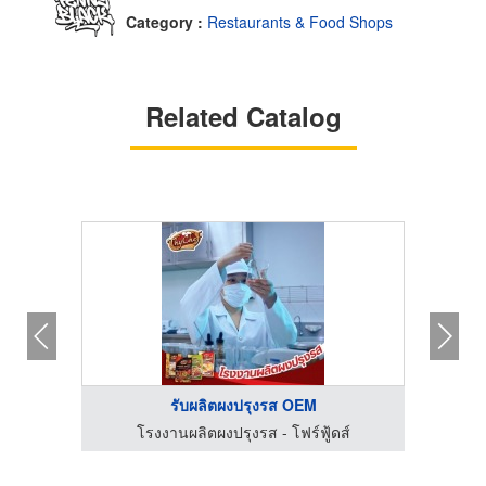
Category :
Restaurants & Food Shops
Related Catalog
รับผลิตผงปรุงรส OEM
ออกแบบตกแต่งภายใน ชลบุรี - เซาท์บีช อินทีเรีย
โรงงานผลิตผงปรุงรส - โฟร์ฟู้ดส์
รับจัด