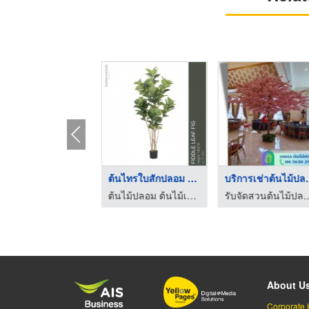
รับเหมาปูหญ้า อยุุธย ...
ต้นไทรใบสักปลอม กรุง ...
บริการเช่
ไร่หญ้า จ๋า หรือ มนู
ต้นไม้ปลอม ต้นไม้เหมือนจริง เกรดพรีเมี่ยม - มาดามขจี
รับจัดสวนต้นไม้ปลอม - ธน
About U
Corporate 