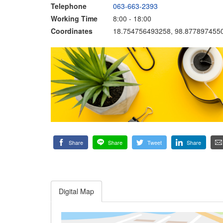
Telephone
063-663-2393
Working Time
8:00 - 18:00
Coordinates
18.754756493258, 98.877897455
Share
Share
Tweet
Share
Digital Map