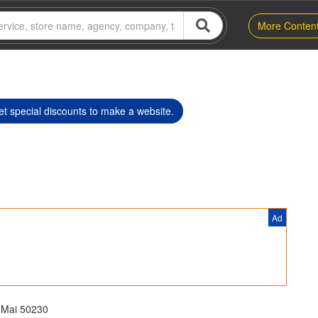
More Conten
t special discounts to make a website.
Ad
 Mai 50230