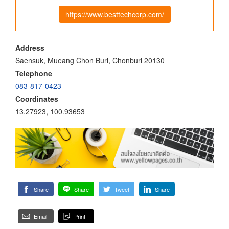
https://www.besttechcorp.com/
Address
Saensuk, Mueang Chon Buri, Chonburi 20130
Telephone
083-817-0423
Coordinates
13.27923, 100.93653
Share
Share
Tweet
Share
Email
Print