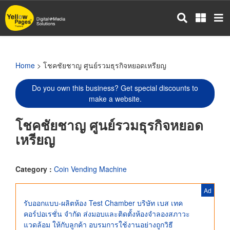
Skip
to
main
content
Home
> โชคชัยชาญ ศูนย์รวมธุรกิจหยอดเหรียญ
Do you own this business? Get special discounts to
make a website.
โชคชัยชาญ ศูนย์รวมธุรกิจหยอด
เหรียญ
Category :
Coin Vending Machine
Ad
รับออกแบบ-ผลิตห้อง Test Chamber บริษัท เบส เทค
คอร์ปอเรชั่น จำกัด ส่งมอบและติดตั้งห้องจำลองสภาวะ
แวดล้อม ให้กับลูกค้า อบรมการใช้งานอย่างถูกวิธี