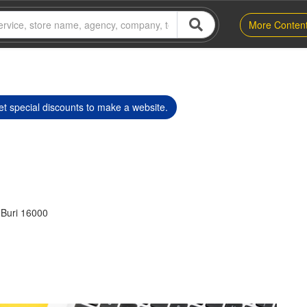
More Conten
t special discounts to make a website.
 Buri 16000