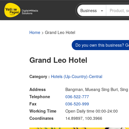
Skip
Business
to
main
content
Home
> Grand Leo Hotel
Do you own this business? Ge
Grand Leo Hotel
Category :
Hotels (Up-Country)-Central
Address
Bangman, Mueang Sing Buri, Sing
Telephone
036-522-777
Fax
036-520-999
Working Time
Open Daily time 00:00-24:00
Coordinates
14.89897, 100.3966