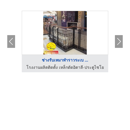
ช่างรับเหมาทำราวระเบ ...
มโลหะ
โรงงานผลิตติดตั้ง เหล็กดัดอิตาลี-ประตูไชโย
รับ