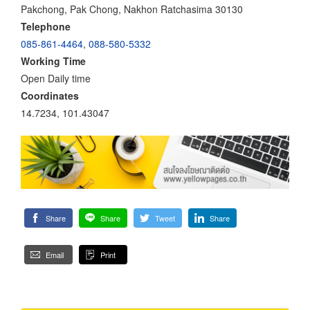
Pakchong, Pak Chong, Nakhon Ratchasima 30130
Telephone
085-861-4464
,
088-580-5332
Working Time
Open Daily time
Coordinates
14.7234, 101.43047
Share
Share
Tweet
Share
Email
Print