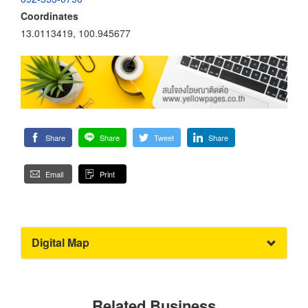
Coordinates
13.0113419, 100.945677
Share
Share
Tweet
Share
Email
Print
Digital Map
Related Business