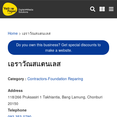
Skip
to
main
content
Home
> เอราวัณสแตนเลส
Do you own this business? Get special discounts to
make a website.
เอราวัณสแตนเลส
Category :
Contractors-Foundation Reparing
Address
118/266 Pruksasiri 1 Takhiantia, Bang Lamung, Chonburi
20150
Telephone
092-353-0790