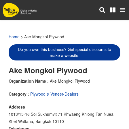
Skip
to
main
content
Home
> Ake Mongkol Plywood
Do you own this business? Get special discounts to
make a website.
Ake Mongkol Plywood
Organization Name :
Ake Mongkol Plywood
Category :
Plywood & Veneer-Dealers
Address
1013/15-16 Soi Sukhumvit 71 Khwaeng Khlong Tan Nuea,
Khet Wattana, Bangkok 10110
Telephone