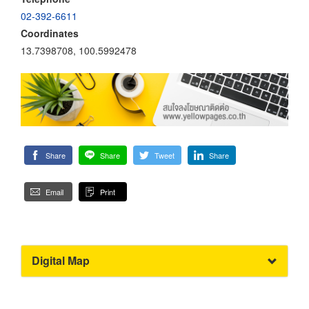
02-392-6611
Coordinates
13.7398708, 100.5992478
Share
Share
Tweet
Share
Email
Print
Digital Map