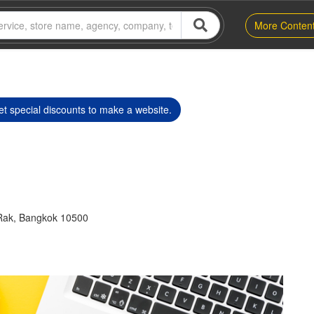
More Conten
t special discounts to make a website.
Rak, Bangkok 10500