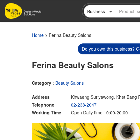
Skip
Business
to
main
content
Home
> Ferina Beauty Salons
Do you own this business? Ge
Ferina Beauty Salons
Category :
Beauty Salons
Address
Khwaeng Suriyawong, Khet Bang 
Telephone
02-238-2047
Working Time
Open Daily time 10:00-20:00