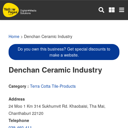
Skip
to
main
content
Home
> Denchan Ceramic Industry
Do you own this business? Get special discounts to
make a website.
Denchan Ceramic Industry
Category :
Terra Cotta Tile-Products
Address
24 Moo 1 Km 314 Sukhumvit Rd. Khaobaisi, Tha Mai,
Chanthaburi 22120
Telephone
039-460-411