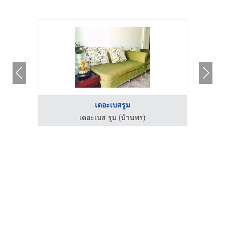
เดอะเบสรูม
เดอะเบส รูม (บ้านพร)