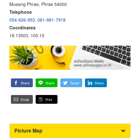
Mueang Phrae, Phrae 54000
Telephone
054-626-953
,
081-881-7918
Coordinates
18.13503, 100.15
Share
Share
Tweet
Share
Email
Print
Picture Map