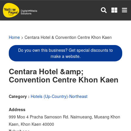
Skip
to
main
content
Home
> Centara Hotel & Convention Centre Khon Kaen
Do you own this business? Get special discounts to
make a website.
Centara Hotel &amp;
Convention Centre Khon Kaen
Category :
Hotels (Up-Country)-Northeast
Address
999 Moo 4 Pracha Samoson Rd. Naimueang, Mueang Khon
Kaen, Khon Kaen 40000