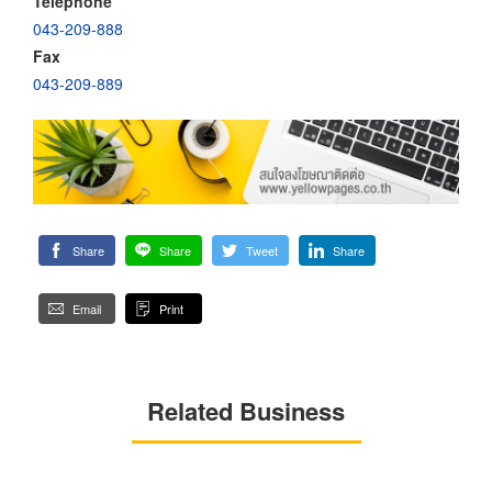
Telephone
043-209-888
Fax
043-209-889
Share
Share
Tweet
Share
Email
Print
Related Business