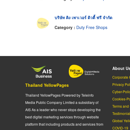
บริษัท คิง เพาเวอร์ ดิวตี้ ฟรี จำกัด
Category :
Duty Free Shops
About U
Corporate 
Privacy Pol
Thailand YellowPages
Cyber-Poli
Thailand YellowPages Powered by Teleinfo
Cookies-Po
Media Public Company Limited a subsidiary of
Terms and 
AIS As a leader who never stops developing the
Testimonia
best digital marketing services through website
Global Yel
platform that including products and services from
COVID-19