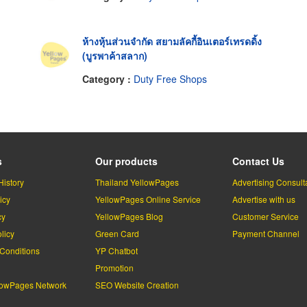
ห้างหุ้นส่วนจำกัด สยามลัคกี้อินเตอร์เทรดดิ้ง
(บูรพาค้าสลาก)
Category :
Duty Free Shops
s
Our products
Contact Us
History
Thailand YellowPages
Advertising Consult
icy
YellowPages Online Service
Advertise with us
cy
YellowPages Blog
Customer Service
licy
Green Card
Payment Channel
Conditions
YP Chatbot
l
Promotion
lowPages Network
SEO Website Creation