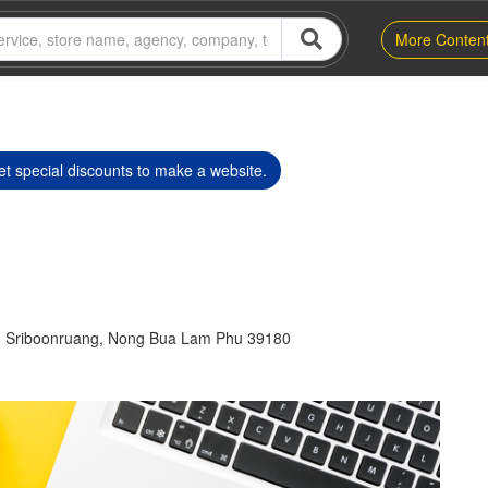
More Conten
t special discounts to make a website.
, Sriboonruang, Nong Bua Lam Phu 39180