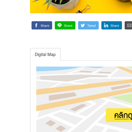
Share
Share
Tweet
Share
Digital Map