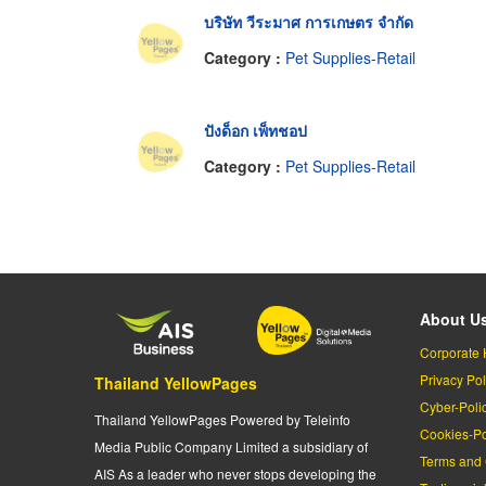
บริษัท วีระมาศ การเกษตร จำกัด
Category :
Pet Supplies-Retail
ปังด็อก เพ็ทชอป
Category :
Pet Supplies-Retail
About U
Corporate 
Privacy Pol
Thailand YellowPages
Cyber-Poli
Thailand YellowPages Powered by Teleinfo
Cookies-Po
Media Public Company Limited a subsidiary of
Terms and 
AIS As a leader who never stops developing the