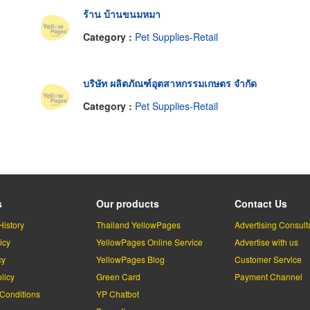
ร้าน บ้านขนมหมา
Category :
Pet Supplies-Retail
บริษัท ผลิตภัณฑ์อุตสาหกรรมเกษตร จำกัด
Category :
Pet Supplies-Retail
s
Our products
Contact Us
History
Thailand YellowPages
Advertising Consult
icy
YellowPages Online Service
Advertise with us
cy
YellowPages Blog
Customer Service
licy
Green Card
Payment Channel
Conditions
YP Chatbot