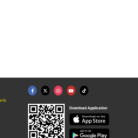
ants
Download Application