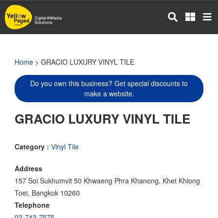
Skip
to
main
content
Home
> GRACIO LUXURY VINYL TILE
Do you own this business? Get special discounts to
make a website.
GRACIO LUXURY VINYL TILE
Category :
Vinyl Tile
Address
157 Soi Sukhumvit 50 Khwaeng Phra Khanong, Khet Khlong
Toei, Bangkok 10260
Telephone
02-742-7575