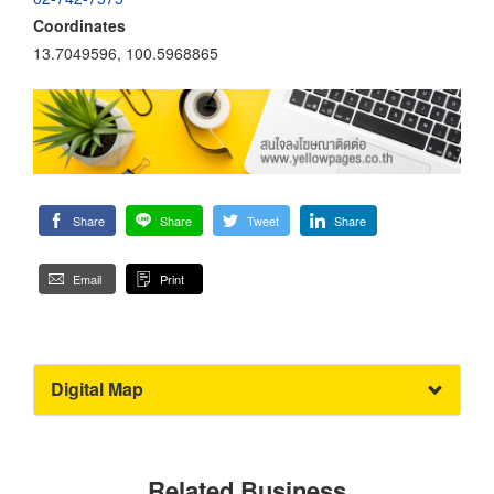
Coordinates
13.7049596, 100.5968865
Share
Share
Tweet
Share
Email
Print
Digital Map
Related Business