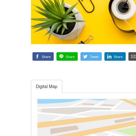
Share
Share
Tweet
Share
Digital Map