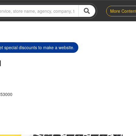
More Conten
t special discounts to make a website.
l
t 53000