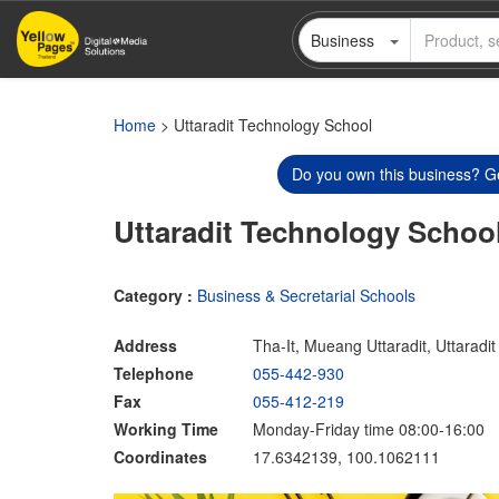
Skip
Business
to
main
content
Home
> Uttaradit Technology School
Do you own this business? Ge
Uttaradit Technology Schoo
Category :
Business & Secretarial Schools
Address
Tha-It, Mueang Uttaradit, Uttaradi
Telephone
055-442-930
Fax
055-412-219
Working Time
Monday-Friday time 08:00-16:00
Coordinates
17.6342139, 100.1062111