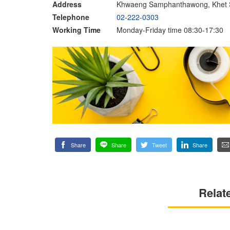
Address
Khwaeng Samphanthawong, Khet 
Telephone
02-222-0303
Working Time
Monday-Friday time 08:30-17:30
Share
Share
Tweet
Share
Relat