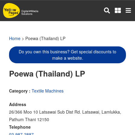
Skip
to
main
content
Home
> Poewa (Thailand) LP
Do you own this business? Get special discounts to
make a website.
Poewa (Thailand) LP
Category :
Textile Machines
Address
26/366 Moo 10 Latsawai Sub Dist Rd. Latsawai, Lamlukka,
Pathum Thani 12150
Telephone
02-987-2887