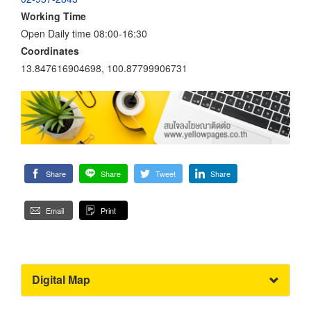
Working Time
Open Daily time 08:00-16:30
Coordinates
13.847616904698, 100.87799906731
Share
Share
Tweet
Share
Email
Print
Digital Map