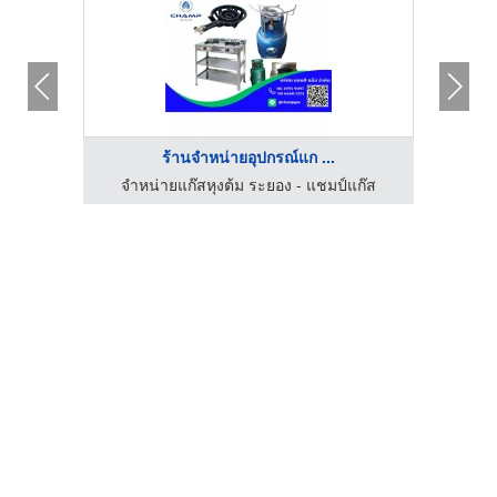
ร้านจำหน่ายอุปกรณ์แก ...
รับติดตั้งวางระบบแก๊ส - เคเอชจี แอลพีจี โปรดักส์
จำหน่ายแก๊สหุงต้ม ระยอง - แชมป์แก๊ส
จำห