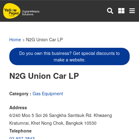
Skip
to
main
content
Home
> N2G Union Car LP
Do you own this business? Get special discounts to
make a website.
N2G Union Car LP
Category :
Gas Equipment
Address
6/240 Moo 5 Soi 26 Sangkha Santisuk Rd. Khwaeng
Kratumrai, Khet Nong Chok, Bangkok 10530
Telephone
02-937-2843