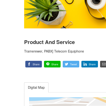
Product And Service
Tramerewer, PABX] Telecom Equiphone
Share
Share
Tweet
Share
Digital Map