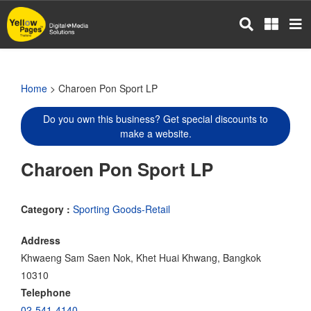
Skip
to
main
content
Home
> Charoen Pon Sport LP
Do you own this business? Get special discounts to
make a website.
Charoen Pon Sport LP
Category :
Sporting Goods-Retail
Address
Khwaeng Sam Saen Nok, Khet Huai Khwang, Bangkok
10310
Telephone
02-541-4140