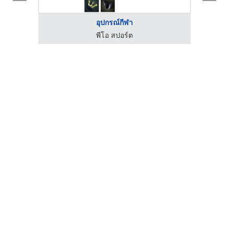
อุปกรณ์กีฬา
ันทอย
พีโอ สปอร์ต