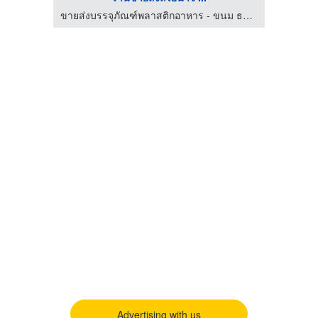
ขายส่งบรรจุภัณฑ์พลาสติกอาหาร - ขนม ธนาแพคเกจจิ้ง
ขายส่งบรรจุภัณฑ์พลาสติกอาหาร - ขนม ธนาแพคเกจจิ้ง
Advertising with us