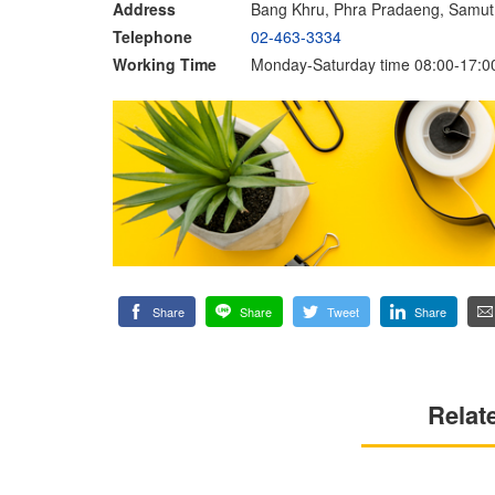
Address
Bang Khru, Phra Pradaeng, Samut
Telephone
02-463-3334
Working Time
Monday-Saturday time 08:00-17:0
Share
Share
Tweet
Share
Relat