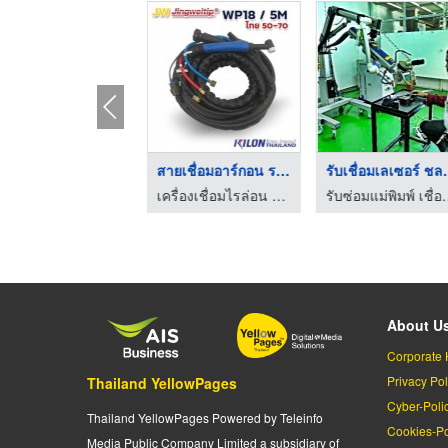
น้ำยาป้องกันสะเก็ดเช ...
สายเชื่อมอาร์กอน ราค ...
รับเชื่อม
น้ำมันหล่อลื่นอุตสาหกรรม - พีซี ดิสทริบิวชั่น
เครื่องเชื่อมไรล่อน วรชาติกรุ๊ป
รับซ่อมแม่พิมพ์ เชื่อ
About U
Corporate 
Privacy Pol
Thailand YellowPages
Cyber-Poli
Thailand YellowPages Powered by Teleinfo
Cookies-Po
Media Public Company Limited a subsidiary of