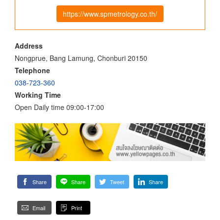
https://www.spmetrology.co.th/
Address
Nongprue, Bang Lamung, Chonburi 20150
Telephone
038-723-360
Working Time
Open Daily time 09:00-17:00
Share
Share
Tweet
Share
Email
Print