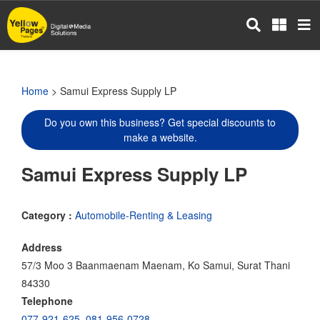
Skip
to
main
content
Home
> Samui Express Supply LP
Do you own this business? Get special discounts to
make a website.
Samui Express Supply LP
Category :
Automobile-Renting & Leasing
Address
57/3 Moo 3 Baanmaenam Maenam, Ko Samui, Surat Thani
84330
Telephone
077-921-625
,
081-956-0728