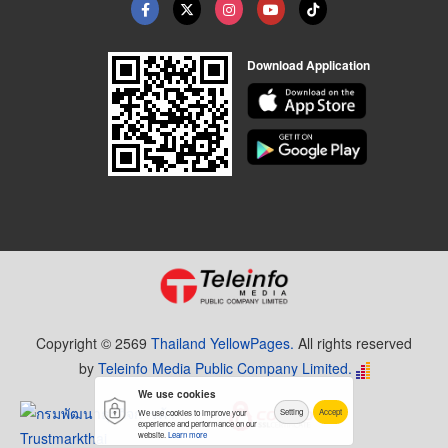
Download Application
Copyright © 2569
Thailand YellowPages.
All rights reserved
by
Teleinfo Media Public Company Limited.
We use cookies
Setting
Accept
We use cookies to improve your
experience and performance on our
website.
Learn more