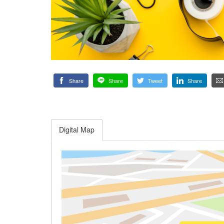
Share
Share
Tweet
Share
Digital Map