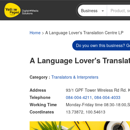
Skip
Business
to
main
content
Home
> A Language Lover's Translation Centre LP
Do you own this business? Ge
A Language Lover's Transla
Category :
Translators & Interpreters
Address
93/1 GPF Tower Wireless Rd Rd.
Telephone
084-004-4211
,
084-004-4033
Working Time
Monday-Friday time 08:30-18:00,S
Coordinates
13.73872, 100.54613