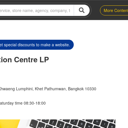
More Conten
t special discounts to make a website.
tion Centre LP
 Khwaeng Lumphini, Khet Pathumwan, Bangkok 10330
aturday time 08:30-18:00