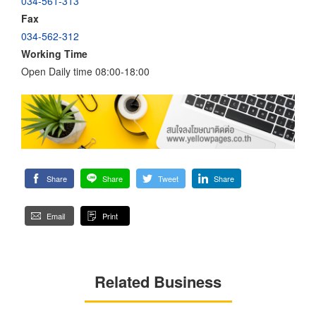
034-561-313
Fax
034-562-312
Working Time
Open Daily time 08:00-18:00
Share
Share
Tweet
Share
Email
Print
Related Business