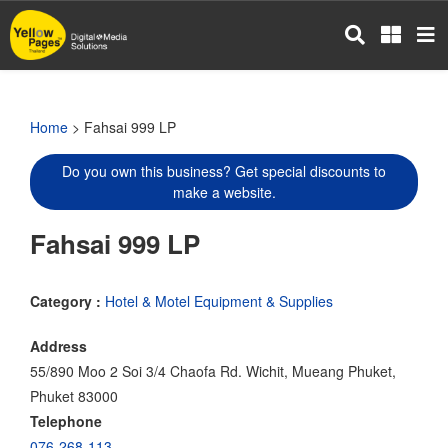
Skip
to
main
content
Home
> Fahsai 999 LP
Do you own this business? Get special discounts to
make a website.
Fahsai 999 LP
Category :
Hotel & Motel Equipment & Supplies
Address
55/890 Moo 2 Soi 3/4 Chaofa Rd. Wichit, Mueang Phuket,
Phuket 83000
Telephone
076-268-113